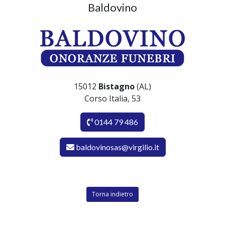
Baldovino
15012
Bistagno
(AL)
Corso Italia, 53
0144 79 486
baldovinosas@virgilio.it
Torna indietro