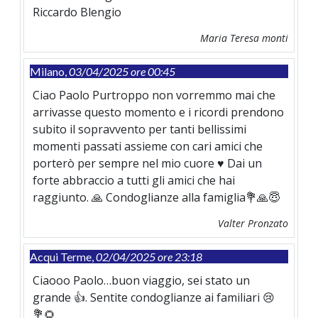
Riccardo Blengio
Maria Teresa monti
Milano,
03/04/2025 ore 00:45
Ciao Paolo Purtroppo non vorremmo mai che
arrivasse questo momento e i ricordi prendono
subito il sopravvento per tanti bellissimi
momenti passati assieme con cari amici che
porterò per sempre nel mio cuore ♥️ Dai un
forte abbraccio a tutti gli amici che hai
raggiunto. 🙏 Condoglianze alla famiglia💐🙏😇
Valter Pronzato
Acqui Terme,
02/04/2025 ore 23:18
Ciaooo Paolo…buon viaggio, sei stato un
grande 👍. Sentite condoglianze ai familiari 😢
💐🌻