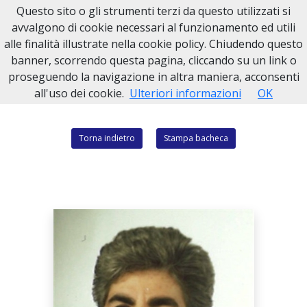
Questo sito o gli strumenti terzi da questo utilizzati si
Necrologi Baldovino
avvalgono di cookie necessari al funzionamento ed utili
alle finalità illustrate nella cookie policy. Chiudendo questo
Home
Italia
AL
Bistagno
CATERINA PILEGGI
banner, scorrendo questa pagina, cliccando su un link o
proseguendo la navigazione in altra maniera, acconsenti
all'uso dei cookie.
Ulteriori informazioni
OK
Torna indietro
Stampa bacheca