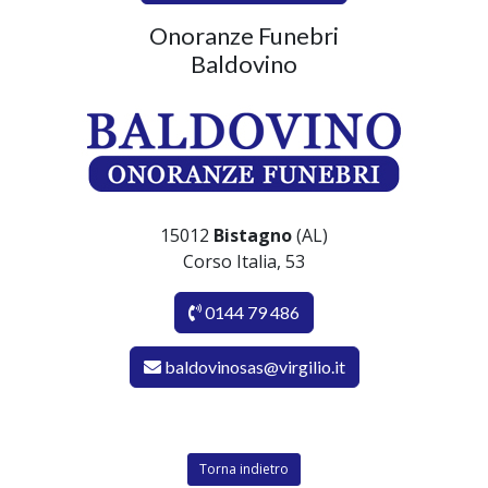
Onoranze Funebri
Baldovino
15012
Bistagno
(AL)
Corso Italia, 53
0144 79 486
baldovinosas@virgilio.it
Torna indietro